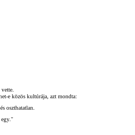
vette.
et-e közös kultúrája, azt mondta:
s oszthatatlan.
 egy."