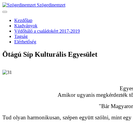
Szögedinemzet
Kezdőlap
Kiadványok
Védőháló a családokért 2017-2019
Tagság
Elérhetőség
Ötágú Síp Kulturális Egyesület
Egyes
Amikor ugyanis megkérdezték tőle
"Bár Magyarors
Tud olyan harmonikusan, szépen együtt szólni, mint egy 