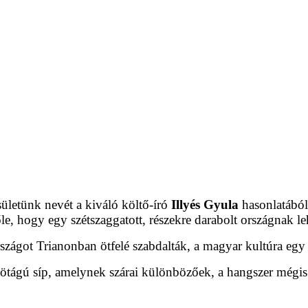
ületünk nevét a kiváló költő-író
Illyés Gyula
hasonlatából 
, hogy egy szétszaggatott, részekre darabolt országnak leh
zágot Trianonban ötfelé szabdalták, a magyar kultúra egy é
ötágú síp, amelynek szárai különbözőek, a hangszer mégis