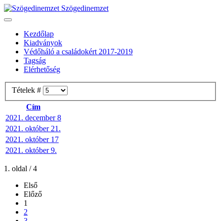
Szögedinemzet
Kezdőlap
Kiadványok
Védőháló a családokért 2017-2019
Tagság
Elérhetőség
Tételek #
Cím
2021. december 8
2021. október 21.
2021. október 17
2021. október 9.
1. oldal / 4
Első
Előző
1
2
3