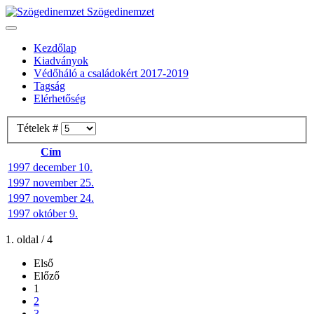
Szögedinemzet
Kezdőlap
Kiadványok
Védőháló a családokért 2017-2019
Tagság
Elérhetőség
Tételek #
Cím
1997 december 10.
1997 november 25.
1997 november 24.
1997 október 9.
1. oldal / 4
Első
Előző
1
2
3