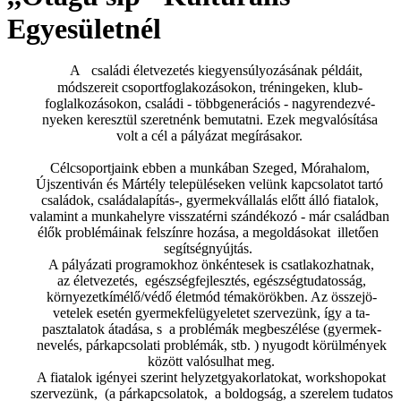
Egyesületnél
A családi életvezetés kiegyensúlyozásának példáit,
módszereit csoportfoglakozásokon, tréningeken, klub-
foglalkozásokon, családi - többgenerációs - nagyrendezvé-
nyeken keresztül szeretnénk bemutatni. Ezek megvalósítása
volt a cél a pályázat megírásakor.
Célcsoportjaink ebben a munkában Szeged, Mórahalom,
Újszentiván és Mártély településeken velünk kapcsolatot tartó
családok, családalapítás-, gyermekvállalás előtt álló fiatalok,
valamint a munkahelyre visszatérni szándékozó - már családban
élők problémáinak felszínre hozása, a megoldásokat illetően
segítségnyújtás.
A pályázati programokhoz önkéntesek is csatlakozhatnak,
az életvezetés, egészségfejlesztés, egészségtudatosság,
környezetkímélő/védő életmód témakörökben. Az összejö-
vetelek esetén gyermekfelügyeletet szervezünk, így a ta-
pasztalatok átadása, s a problémák megbeszélése (gyermek-
nevelés, párkapcsolati problémák, stb. ) nyugodt körülmények
között valósulhat meg.
A fiatalok igényei szerint helyzetgyakorlatokat, workshopokat
szervezünk, (a párkapcsolatok, a boldogság, a szerelem tudatos