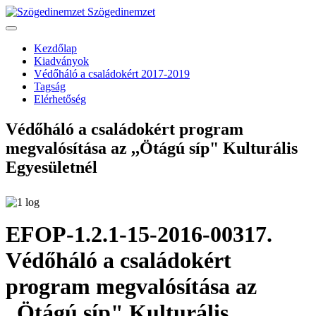
Szögedinemzet
Kezdőlap
Kiadványok
Védőháló a családokért 2017-2019
Tagság
Elérhetőség
Védőháló a családokért program
megvalósítása az ,,Ötágú síp" Kulturális
Egyesületnél
EFOP-1.2.1-15-2016-00317.
Védőháló a családokért
program megvalósítása az
,,Ötágú síp" Kulturális