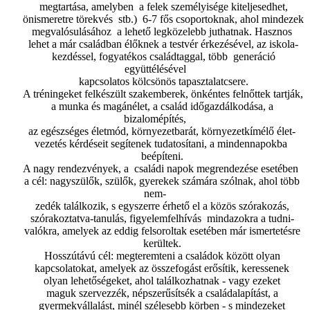
megtartása, amelyben a felek személyisége kiteljesedhet,
önismeretre törekvés stb.) 6-7 fős csoportoknak, ahol mindezek
megvalósulásához a lehető legközelebb juthatnak. Hasznos
lehet a már családban élőknek a testvér érkezésével, az iskola-
kezdéssel, fogyatékos családtaggal, több generáció
együttélésével
kapcsolatos kölcsönös tapasztalatcsere.
A tréningeket felkészült szakemberek, önkéntes felnőttek tartják,
a munka és magánélet, a család időgazdálkodása, a
bizalomépítés,
az egészséges életmód, környezetbarát, környezetkímélő élet-
vezetés kérdéseit segítenek tudatosítani, a mindennapokba
beépíteni.
A nagy rendezvények, a családi napok megrendezése esetében
a cél: nagyszülők, szülők, gyerekek számára szólnak, ahol több
nem-
zedék találkozik, s egyszerre érhető el a közös szórakozás,
szórakoztatva-tanulás, figyelemfelhívás mindazokra a tudni-
valókra, amelyek az eddig felsoroltak esetében már ismertetésre
kerültek.
Hosszútávú cél: megteremteni a családok között olyan
kapcsolatokat, amelyek az összefogást erősítik, keressenek
olyan lehetőségeket, ahol találkozhatnak - vagy ezeket
maguk szervezzék, népszerűsítsék a családalapítást, a
gyermekvállalást, minél szélesebb körben - s mindezeket