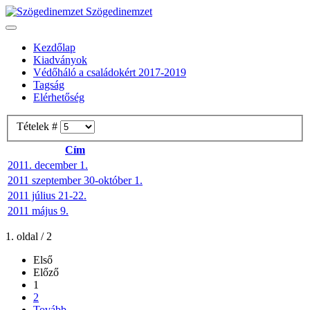
Szögedinemzet
Kezdőlap
Kiadványok
Védőháló a családokért 2017-2019
Tagság
Elérhetőség
Tételek #
Cím
2011. december 1.
2011 szeptember 30-október 1.
2011 július 21-22.
2011 május 9.
1. oldal / 2
Első
Előző
1
2
Tovább