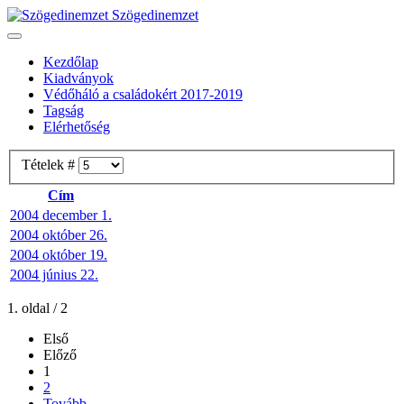
Szögedinemzet
Kezdőlap
Kiadványok
Védőháló a családokért 2017-2019
Tagság
Elérhetőség
Tételek #
Cím
2004 december 1.
2004 október 26.
2004 október 19.
2004 június 22.
1. oldal / 2
Első
Előző
1
2
Tovább