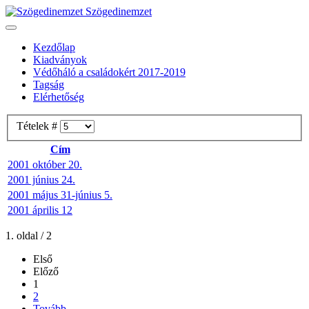
Szögedinemzet
Kezdőlap
Kiadványok
Védőháló a családokért 2017-2019
Tagság
Elérhetőség
Tételek #
Cím
2001 október 20.
2001 június 24.
2001 május 31-június 5.
2001 április 12
1. oldal / 2
Első
Előző
1
2
Tovább