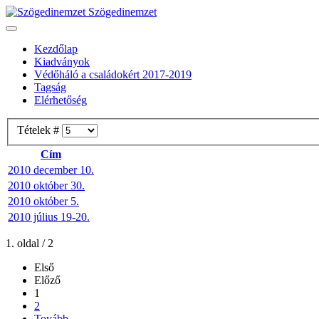
Szögedinemzet
Kezdőlap
Kiadványok
Védőháló a családokért 2017-2019
Tagság
Elérhetőség
Tételek #
Cím
2010 december 10.
2010 október 30.
2010 október 5.
2010 július 19-20.
1. oldal / 2
Első
Előző
1
2
Tovább