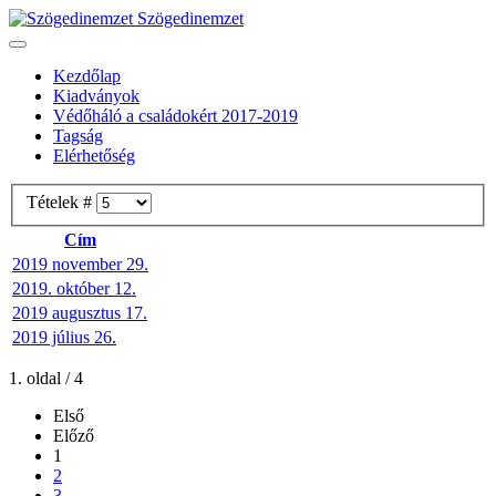
Szögedinemzet
Kezdőlap
Kiadványok
Védőháló a családokért 2017-2019
Tagság
Elérhetőség
Tételek #
Cím
2019 november 29.
2019. október 12.
2019 augusztus 17.
2019 július 26.
1. oldal / 4
Első
Előző
1
2
3