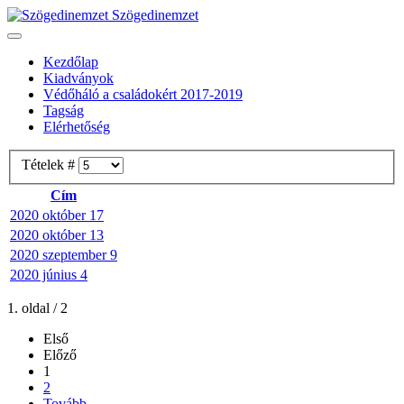
Szögedinemzet
Kezdőlap
Kiadványok
Védőháló a családokért 2017-2019
Tagság
Elérhetőség
Tételek #
Cím
2020 október 17
2020 október 13
2020 szeptember 9
2020 június 4
1. oldal / 2
Első
Előző
1
2
Tovább