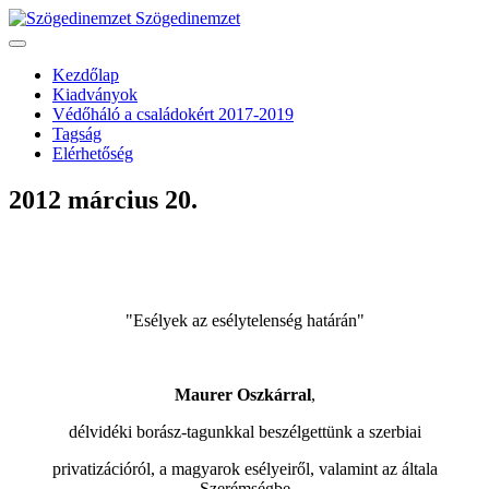
Szögedinemzet
Kezdőlap
Kiadványok
Védőháló a családokért 2017-2019
Tagság
Elérhetőség
2012 március 20.
"Esélyek az esélytelenség határán"
Maurer Oszkárral
,
délvidéki borász-tagunkkal beszélgettünk a szerbiai
privatizációról, a magyarok esélyeiről, valamint az általa
Szerémségbe