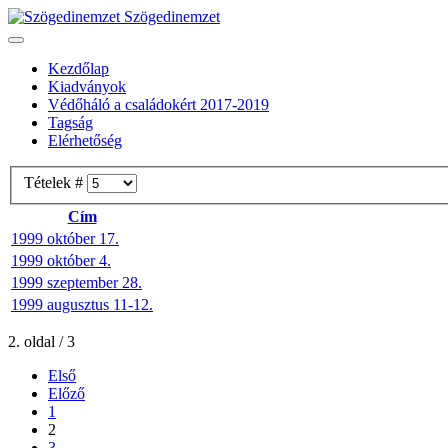
Szögedinemzet
Kezdőlap
Kiadványok
Védőháló a családokért 2017-2019
Tagság
Elérhetőség
Tételek #
Cím
1999 október 17.
1999 október 4.
1999 szeptember 28.
1999 augusztus 11-12.
2. oldal / 3
Első
Előző
1
2
3